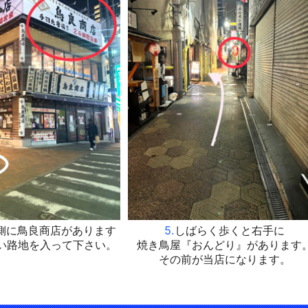
側に鳥良商店があります
5.
しばらく歩くと右手に
い路地を入って下さい。
焼き鳥屋『おんどり』があります
その前が当店になります。