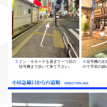
3.
ドン・キホーテを過ぎて一つ目の
4.
信号機の左
信号機まで歩いて来て下さい。
ので手前の細