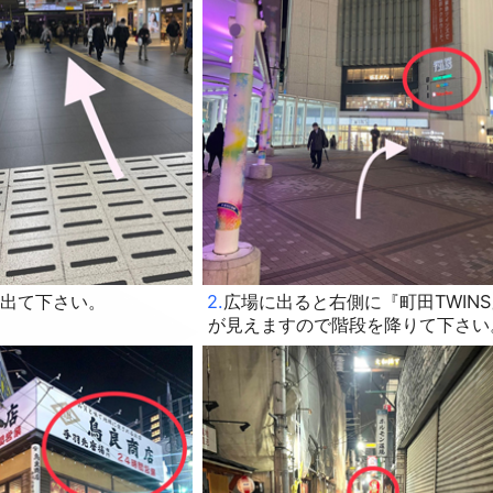
に出て下さい。
2.
広場に出ると右側に『町田TWINS
が見えますので階段を降りて下さい