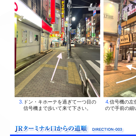
3.
ドン・キホーテを過ぎて一つ目の
4.
信号機の左
信号機まで歩いて来て下さい。
ので手前の細