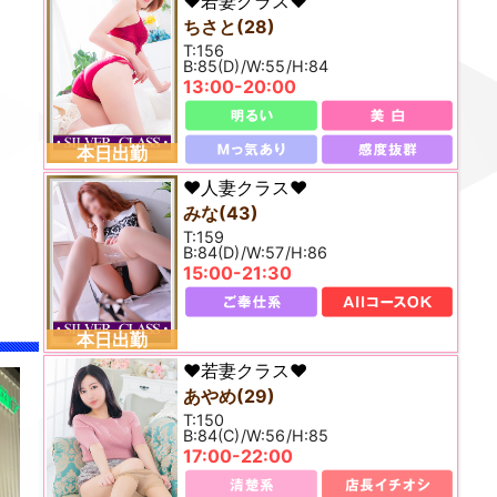
♥若妻クラス♥
ちさと
28
156
85(D)
55
84
13:00-20:00
本日出勤
♥人妻クラス♥
みな
43
159
84(D)
57
86
15:00-21:30
本日出勤
♥若妻クラス♥
あやめ
29
150
84(C)
56
85
17:00-22:00